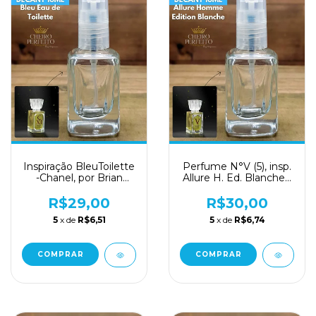
Inspiração BleuToilette
Perfume N°V (5), insp.
-Chanel, por Brian
Allure H. Ed. Blanche -
Peterson
de BP
R$29,00
R$30,00
5
x de
R$6,51
5
x de
R$6,74
COMPRAR
COMPRAR