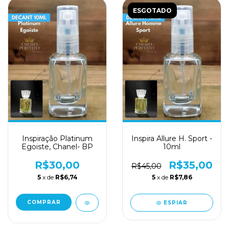
ESGOTADO
Inspiração Platinum
Inspira Allure H. Sport -
Egoiste, Chanel- BP
10ml
R$30,00
R$35,00
R$45,00
5
x de
R$6,74
5
x de
R$7,86
COMPRAR
ESPIAR