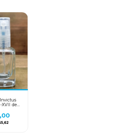
Invictus
 -XVII de
terson
,00
$5,62