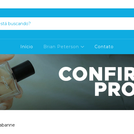
Início
Brian Peterson
Contato
abanne