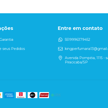
ações
Entre em contato
Garantia
5519996379452
 seus Pedidos
kingperfumaria13@gmail
Avenida Pompéia, 1115 - sa
Piracicaba/SP