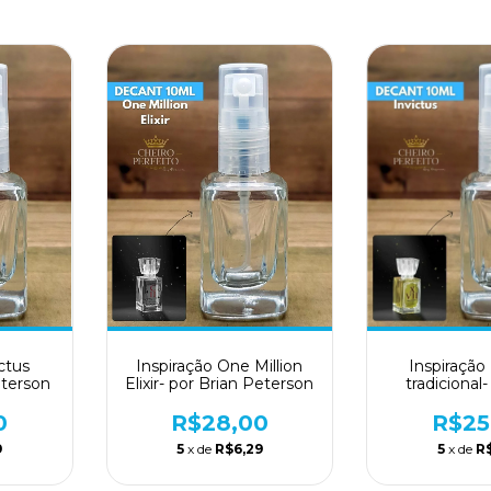
ictus
Inspiração One Million
Inspiração 
eterson
Elixir- por Brian Peterson
tradicional-
Brian Pe
0
R$28,00
R$25
9
5
x de
R$6,29
5
x de
R