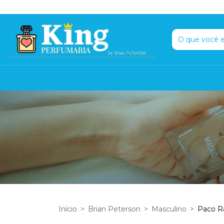
Início
>
Brian Peterson
>
Masculino
>
Paco R