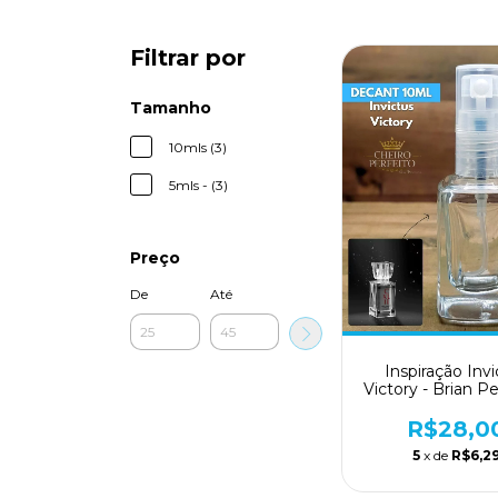
Filtrar por
Tamanho
10mls (3)
5mls - (3)
Preço
De
Até
Inspiração Inv
Victory - Brian P
R$28,0
5
x de
R$6,2