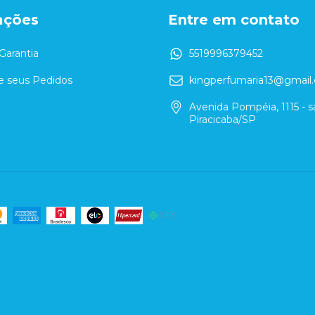
ações
Entre em contato
Garantia
5519996379452
 seus Pedidos
kingperfumaria13@gmail
Avenida Pompéia, 1115 - sa
Piracicaba/SP