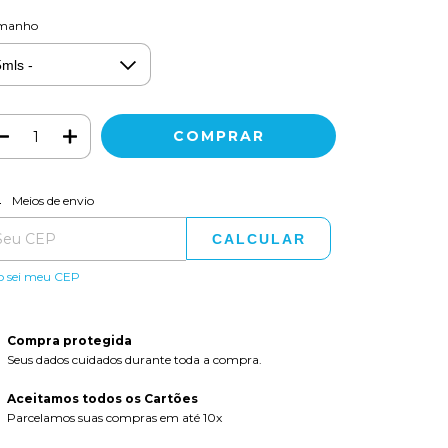
manho
ALTERAR CEP
regas para o CEP:
Meios de envio
CALCULAR
o sei meu CEP
Compra protegida
Seus dados cuidados durante toda a compra.
Aceitamos todos os Cartões
Parcelamos suas compras em até 10x