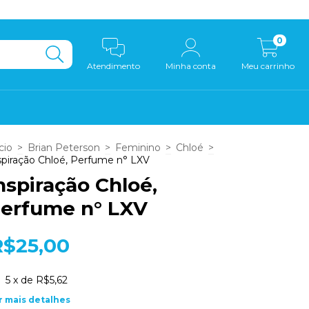
0
Atendimento
Minha conta
Meu carrinho
cio
>
Brian Peterson
>
Feminino
>
Chloé
>
spiração Chloé, Perfume n° LXV
nspiração Chloé,
erfume n° LXV
R$25,00
5
x de
R$5,62
r mais detalhes