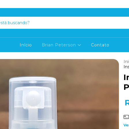
Início
Brian Peterson
Contato
Iní
In
I
P
Ve