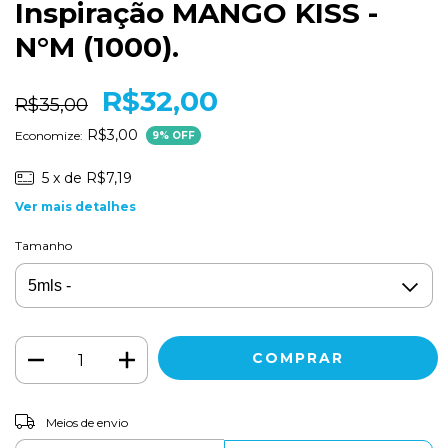
Inspiração MANGO KISS -
N°M (1000).
R$32,00
R$35,00
R$3,00
Economize:
9
% OFF
5
x de
R$7,19
Ver mais detalhes
Tamanho
ALTERAR CEP
Entregas para o CEP:
Meios de envio