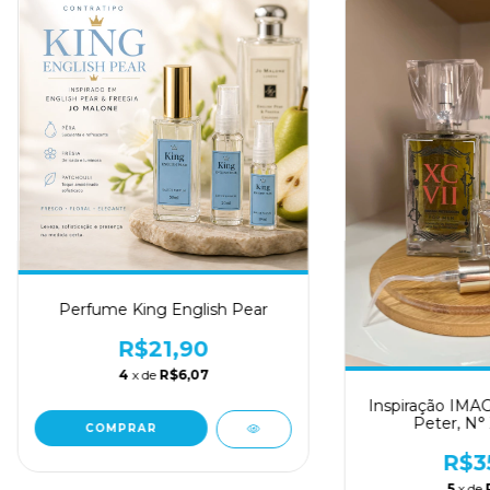
Perfume King English Pear
R$21,90
4
x de
R$6,07
Inspiração IMA
Peter, N° 
COMPRAR
R$3
5
x de