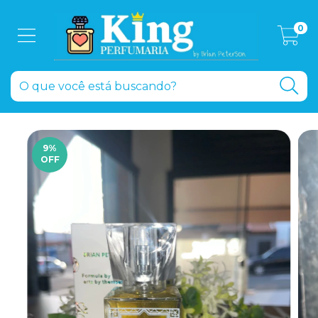
0
9
%
OFF