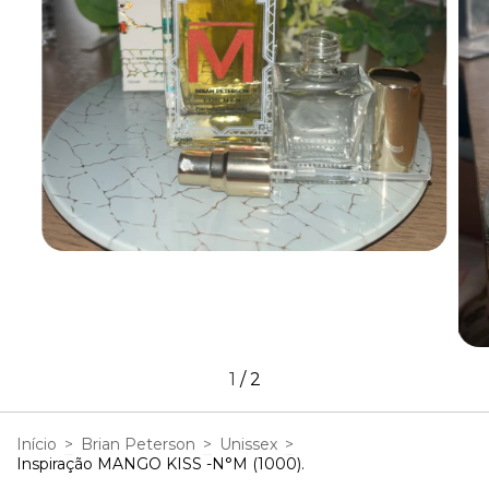
1
/
2
Início
>
Brian Peterson
>
Unissex
>
Inspiração MANGO KISS -N°M (1000).