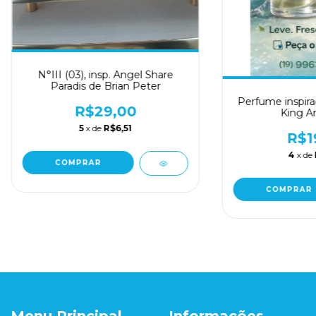
N°III (03), insp. Angel Share
Paradis de Brian Peter
Perfume inspira
R$29,00
King Ar
5
x de
R$6,51
R$1
4
x de
COMPRAR
COMPRAR
Menu Principal
Informações