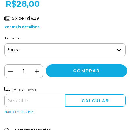
R$28,00
5
x de
R$6,29
Ver mais detalhes
Tamanho
ALTERAR CEP
Entregas para o CEP:
Meios de envio
CALCULAR
Não sei meu CEP