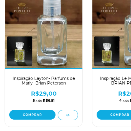
Inspiração Layton- Parfums de
Inspiração Le Ma
Marly- Brian Peterson
BRIAN P
R$29,00
R$2
5
x de
R$6,51
4
x de
COMPRAR
COMPRAR