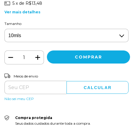
5
x de
R$13,48
Ver mais detalhes
Tamanho
ALTERAR CEP
Entregas para o CEP:
Meios de envio
CALCULAR
Não sei meu CEP
Compra protegida
Seus dados cuidados durante toda a compra.