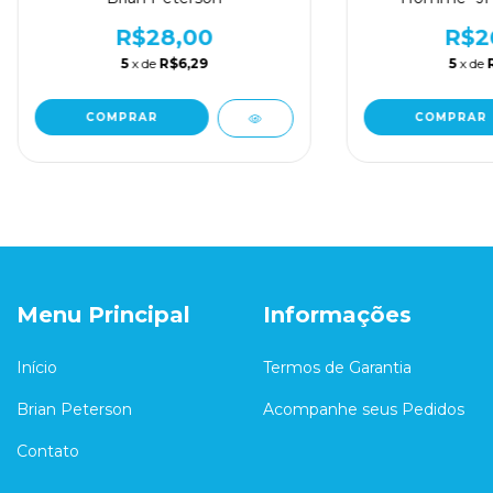
Pete
R$28,00
R$2
5
x de
R$6,29
5
x de
COMPRAR
COMPRAR
Menu Principal
Informações
Início
Termos de Garantia
Brian Peterson
Acompanhe seus Pedidos
Contato