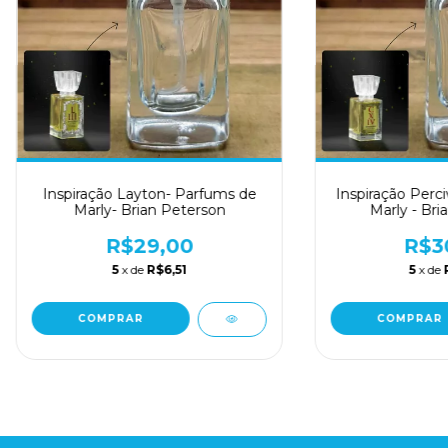
Inspiração Layton- Parfums de
Inspiração Perci
Marly- Brian Peterson
Marly - Bri
R$29,00
R$3
5
x de
R$6,51
5
x de
COMPRAR
COMPRAR