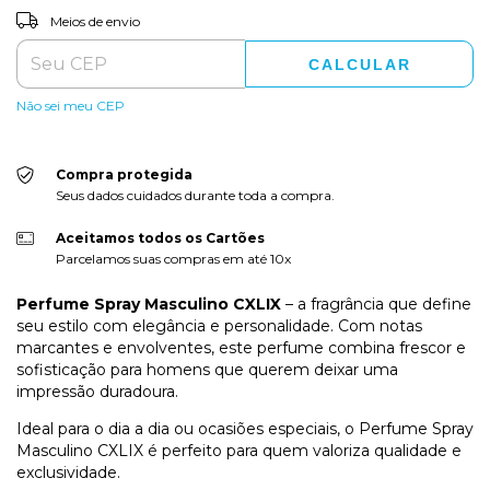
ALTERAR CEP
Entregas para o CEP:
Meios de envio
CALCULAR
Não sei meu CEP
Compra protegida
Seus dados cuidados durante toda a compra.
Aceitamos todos os Cartões
Parcelamos suas compras em até 10x
Perfume Spray Masculino CXLIX
– a fragrância que define
seu estilo com elegância e personalidade. Com notas
marcantes e envolventes, este perfume combina frescor e
sofisticação para homens que querem deixar uma
impressão duradoura.
Ideal para o dia a dia ou ocasiões especiais, o Perfume Spray
Masculino CXLIX é perfeito para quem valoriza qualidade e
exclusividade.