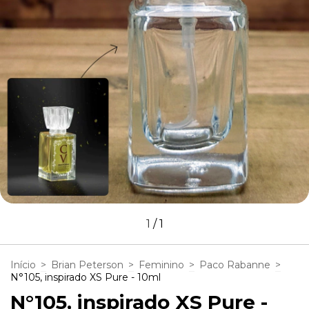
1
/
1
Início
>
Brian Peterson
>
Feminino
>
Paco Rabanne
>
N°105, inspirado XS Pure - 10ml
N°105, inspirado XS Pure -