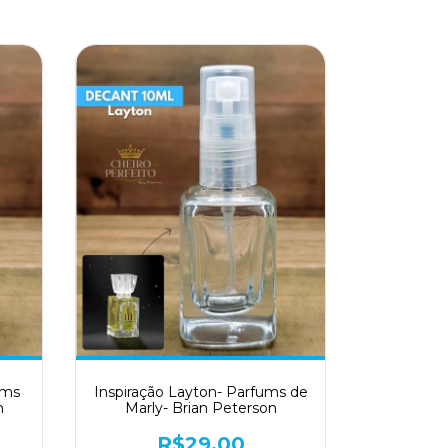
ums
Inspiração Layton- Parfums de
n
Marly- Brian Peterson
R$29,00