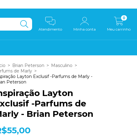
0
Atendimento
Minha conta
Meu carrinho
cio
>
Brian Peterson
>
Masculino
>
rfums de Marly
>
spiração Layton Exclusif -Parfums de Marly -
ian Peterson
nspiração Layton
xclusif -Parfums de
arly - Brian Peterson
R$55,00