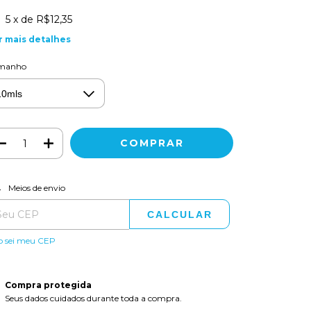
5
x de
R$12,35
r mais detalhes
manho
ALTERAR CEP
regas para o CEP:
Meios de envio
CALCULAR
o sei meu CEP
Compra protegida
Seus dados cuidados durante toda a compra.