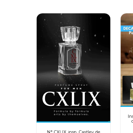
In
N° CXLIX, insp. Castley de