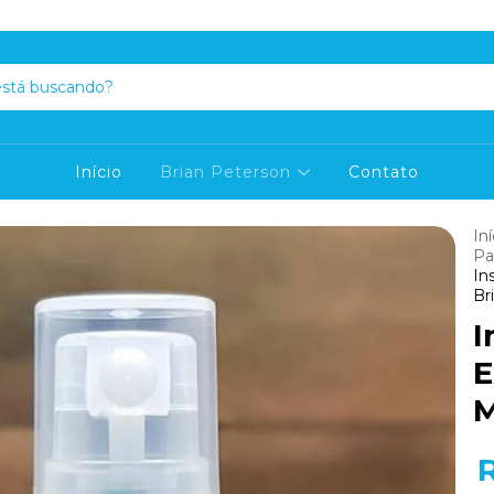
Início
Brian Peterson
Contato
Iní
Pa
In
Br
I
E
M