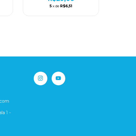
5
x de
R$6,51
.com
la 1 -