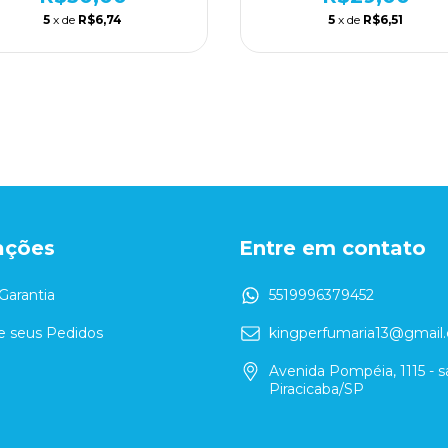
5
x de
R$6,74
5
x de
R$6,51
ações
Entre em contato
Garantia
5519996379452
 seus Pedidos
kingperfumaria13@gmail
Avenida Pompéia, 1115 - sa
Piracicaba/SP