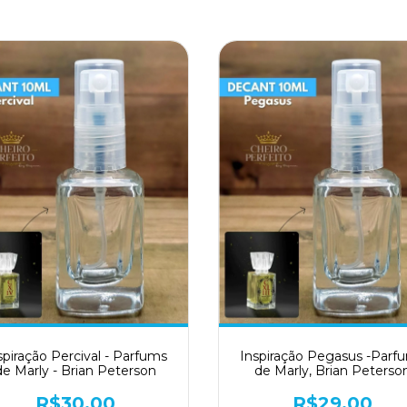
spiração Percival - Parfums
Inspiração Pegasus -Parf
de Marly - Brian Peterson
de Marly, Brian Peterso
R$30,00
R$29,00