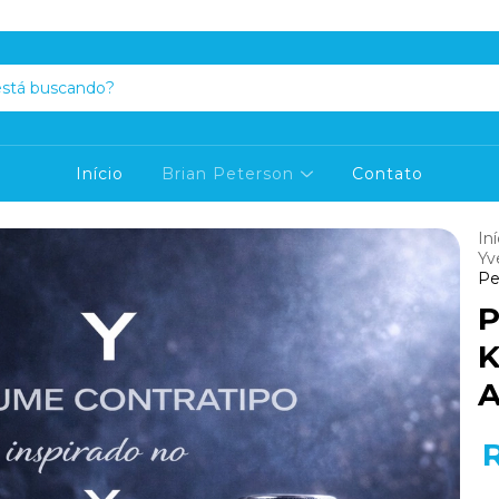
Início
Brian Peterson
Contato
Iní
Yv
Pe
P
K
A