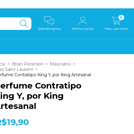
0
Atendimento
Minha conta
Meu carrinho
cio
>
Brian Peterson
>
Masculino
>
es Saint Laurent
>
rfume Contratipo King Y, por King Artesanal
erfume Contratipo
ing Y, por King
rtesanal
R$19,90