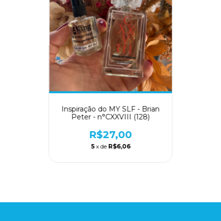
Inspiração do MY SLF - Brian
Peter - n°CXXVIII (128)
R$27,00
5
x de
R$6,06