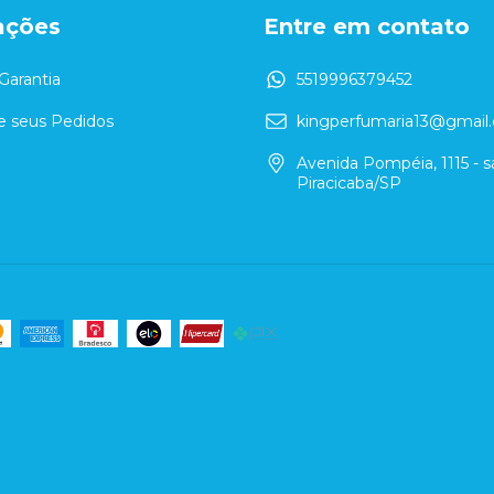
ações
Entre em contato
Garantia
5519996379452
 seus Pedidos
kingperfumaria13@gmail
Avenida Pompéia, 1115 - sa
Piracicaba/SP