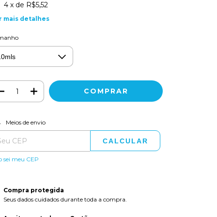
4
x de
R$5,52
r mais detalhes
manho
ALTERAR CEP
regas para o CEP:
Meios de envio
CALCULAR
o sei meu CEP
Compra protegida
Seus dados cuidados durante toda a compra.