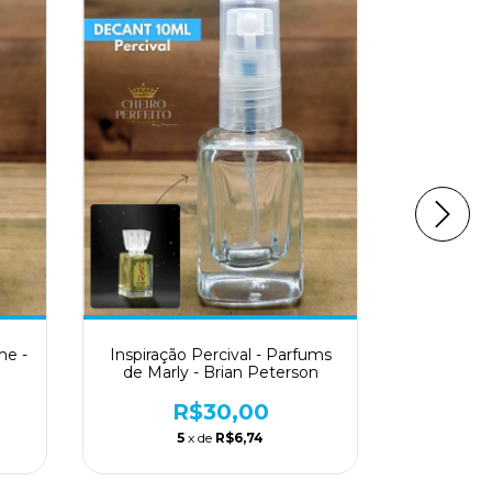
me -
Inspiração Percival - Parfums
Inspiração
de Marly - Brian Peterson
R$30,00
5
x de
R$6,74