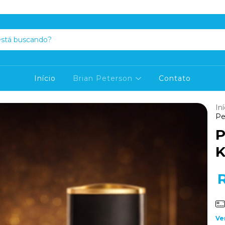
Início
Brian Peterson
Contato
Iní
Pe
P
K
Ve