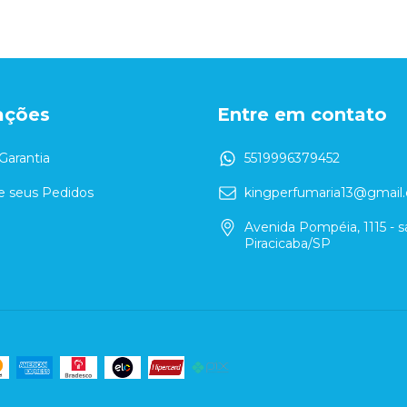
ações
Entre em contato
Garantia
5519996379452
 seus Pedidos
kingperfumaria13@gmail
Avenida Pompéia, 1115 - sa
Piracicaba/SP