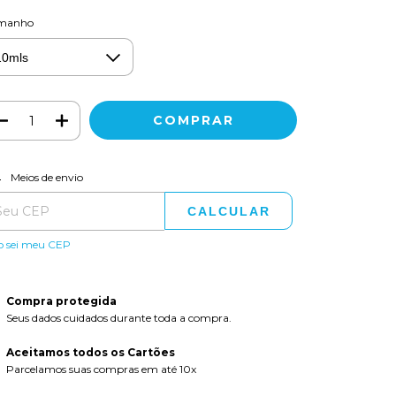
manho
ALTERAR CEP
regas para o CEP:
Meios de envio
CALCULAR
o sei meu CEP
Compra protegida
Seus dados cuidados durante toda a compra.
Aceitamos todos os Cartões
Parcelamos suas compras em até 10x