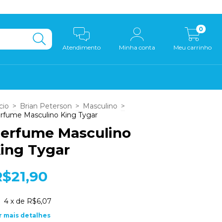
0
Atendimento
Minha conta
Meu carrinho
cio
>
Brian Peterson
>
Masculino
>
rfume Masculino King Tygar
erfume Masculino
ing Tygar
R$21,90
4
x de
R$6,07
r mais detalhes