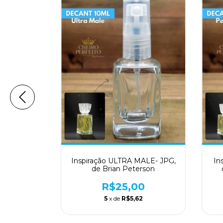
Parfums de
Inspiração ULTRA MALE- JPG,
In
terson
de Brian Peterson
0
R$25,00
1
5
x de
R$5,62