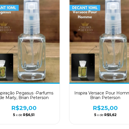
spiração Pegasus -Parfums
Inspira Versace Pour Hom
de Marly, Brian Peterson
Brian Peterson
R$29,00
R$25,00
5
x de
R$6,51
5
x de
R$5,62