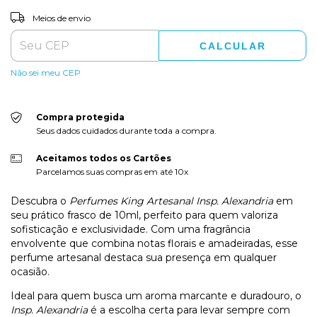
ALTERAR CEP
Entregas para o CEP:
Meios de envio
CALCULAR
Não sei meu CEP
Compra protegida
Seus dados cuidados durante toda a compra.
Aceitamos todos os Cartões
Parcelamos suas compras em até 10x
Descubra o
Perfumes King Artesanal Insp. Alexandria
em
seu prático frasco de 10ml, perfeito para quem valoriza
sofisticação e exclusividade. Com uma fragrância
envolvente que combina notas florais e amadeiradas, esse
perfume artesanal destaca sua presença em qualquer
ocasião.
Ideal para quem busca um aroma marcante e duradouro, o
Insp. Alexandria
é a escolha certa para levar sempre com