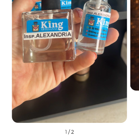
1
/
2