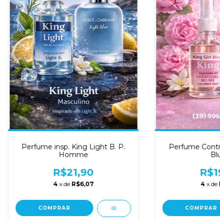
Perfume insp. King Light B. P.
Perfume Contra
Homme
Bl
R$21,90
R$1
4
x de
R$6,07
4
x de
COMPRAR
COMPRAR