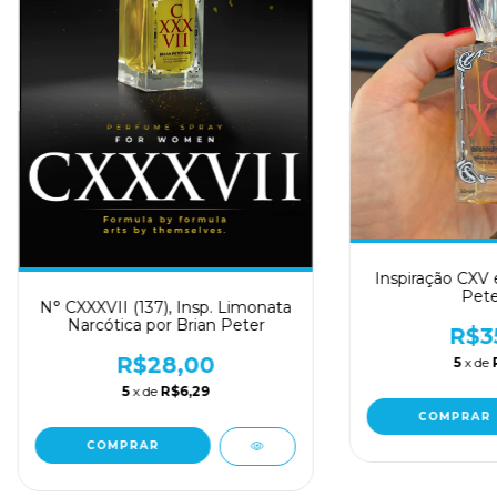
Inspiração CXV 
Pete
N° CXXXVII (137), Insp. Limonata
Narcótica por Brian Peter
R$3
R$28,00
5
x de
5
x de
R$6,29
COMPRAR
COMPRAR