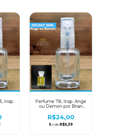
, Insp.
Perfume 78, Insp. Ange
ou Demon por Brian
Peter
0
R$24,00
2
5
x de
R$5,39