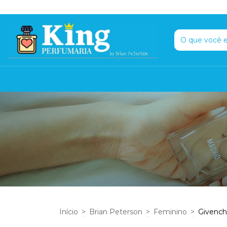
Início
>
Brian Peterson
>
Feminino
>
Givench