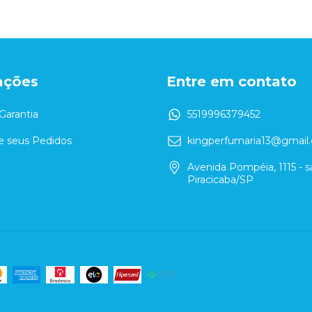
ações
Entre em contato
Garantia
5519996379452
 seus Pedidos
kingperfumaria13@gmail
Avenida Pompéia, 1115 - sa
Piracicaba/SP