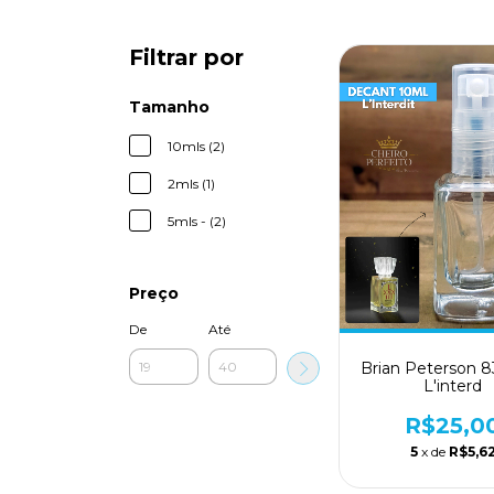
Filtrar por
Tamanho
10mls (2)
2mls (1)
5mls - (2)
Preço
De
Até
Brian Peterson 83
L'interd
R$25,0
5
x de
R$5,6