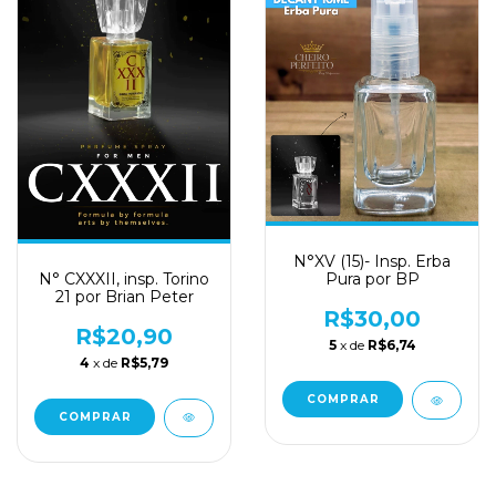
N°XV (15)- Insp. Erba
N° CXXXII, insp. Torino
Pura por BP
21 por Brian Peter
R$30,00
R$20,90
5
x de
R$6,74
4
x de
R$5,79
COMPRAR
COMPRAR