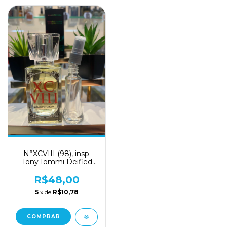
N°XCVIII (98), insp.
Tony Iommi Deified
de BP
R$48,00
5
x de
R$10,78
COMPRAR