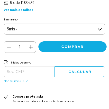
5
x de
R$34,59
Ver mais detalhes
Tamanho
ALTERAR CEP
Entregas para o CEP:
Meios de envio
CALCULAR
Não sei meu CEP
Compra protegida
Seus dados cuidados durante toda a compra.