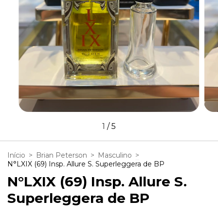
1
/
5
Início
>
Brian Peterson
>
Masculino
>
N°LXIX (69) Insp. Allure S. Superleggera de BP
N°LXIX (69) Insp. Allure S.
Superleggera de BP