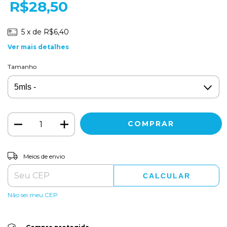
R$28,50
5
x de
R$6,40
Ver mais detalhes
Tamanho
ALTERAR CEP
Entregas para o CEP:
Meios de envio
CALCULAR
Não sei meu CEP