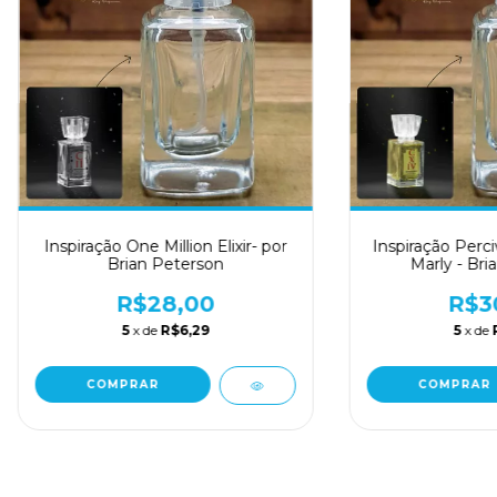
Inspiração One Million Elixir- por
Inspiração Perci
Brian Peterson
Marly - Bri
R$28,00
R$3
5
x de
R$6,29
5
x de
COMPRAR
COMPRAR