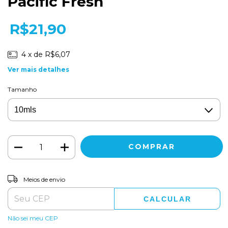
Pacific Fresh
R$21,90
4
x de
R$6,07
Ver mais detalhes
Tamanho
ALTERAR CEP
Entregas para o CEP:
Meios de envio
CALCULAR
Não sei meu CEP