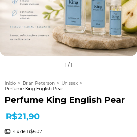
1
/
1
Início
>
Brian Peterson
>
Unissex
>
Perfume King English Pear
Perfume King English Pear
R$21,90
4
x de
R$6,07