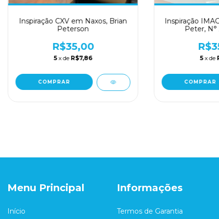
Inspiração CXV em Naxos, Brian
Inspiração IMA
Peterson
Peter, N° 
R$35,00
R$3
5
x de
R$7,86
5
x de
COMPRAR
COMPRAR
Menu Principal
Informações
Início
Termos de Garantia