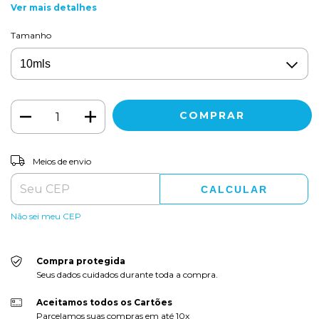
Ver mais detalhes
Tamanho
ALTERAR CEP
Entregas para o CEP:
Meios de envio
CALCULAR
Não sei meu CEP
Compra protegida
Seus dados cuidados durante toda a compra.
Aceitamos todos os Cartões
Parcelamos suas compras em até 10x